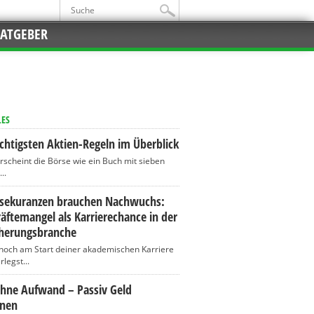
ATGEBER
LES
chtigsten Aktien-Regeln im Überblick
erscheint die Börse wie ein Buch mit sieben
..
ssekuranzen brauchen Nachwuchs:
äftemangel als Karrierechance in der
cherungsbranche
 noch am Start deiner akademischen Karriere
legst...
ohne Aufwand – Passiv Geld
enen