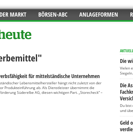
DER MARKT
BÖRSEN-ABC
ANLAGEFORMEN
R
AKTUEL
erbemittel"
Die wi
Vielen 
Siegeln..
erbsfähigkeit für mittelständische Unternehmen
ständischer Lebensmittelhersteller hängt nicht zuletzt von der
Die A
or Produkteinführung ab. Als Dienstleister übernimmt die
Fachkr
ftsförderung Süderelbe AG, diesen wichtigen Part. „Storecheck“ –
Versi
Du bist
und über
Geld 
verdi