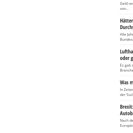
Geld ve
von...
Hätten
Durch
Alle Jah
Bundesam
Luftha
oder g
Es gab s
Branche,
Was ma
In Zeite
der Such
Brexi
Autob
Nach de
Europäi