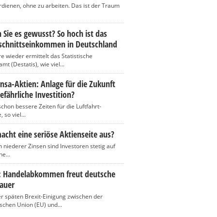
rdienen, ohne zu arbeiten. Das ist der Traum
 Sie es gewusst? So hoch ist das
schnittseinkommen in Deutschland
re wieder ermittelt das Statistische
t (Destatis), wie viel...
nsa-Aktien: Anlage für die Zukunft
efährliche Investition?
chon bessere Zeiten für die Luftfahrt-
 so viel...
cht eine seriöse Aktienseite aus?
n niederer Zinsen sind Investoren stetig auf
e...
t: Handelabkommen freut deutsche
auer
r späten Brexit-Einigung zwischen der
schen Union (EU) und...