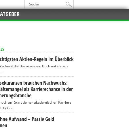
ATGEBER
LES
chtigsten Aktien-Regeln im Überblick
erscheint die Börse wie ein Buch mit sieben
..
ssekuranzen brauchen Nachwuchs:
äftemangel als Karrierechance in der
cherungsbranche
 noch am Start deiner akademischen Karriere
legst...
ohne Aufwand – Passiv Geld
enen