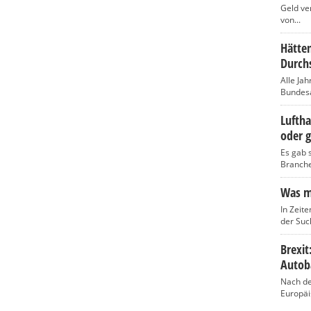
Geld ve
von...
Hätten
Durch
Alle Jah
Bundesam
Luftha
oder g
Es gab s
Branche,
Was ma
In Zeite
der Such
Brexi
Autob
Nach de
Europäi