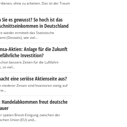
rdienen, ohne zu arbeiten. Das ist der Traum
 Sie es gewusst? So hoch ist das
schnittseinkommen in Deutschland
re wieder ermittelt das Statistische
t (Destatis), wie viel...
nsa-Aktien: Anlage für die Zukunft
efährliche Investition?
chon bessere Zeiten für die Luftfahrt-
 so viel...
cht eine seriöse Aktienseite aus?
n niederer Zinsen sind Investoren stetig auf
e...
t: Handelabkommen freut deutsche
auer
r späten Brexit-Einigung zwischen der
schen Union (EU) und...