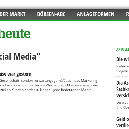
DER MARKT
BÖRSEN-ABC
ANLAGEFORMEN
R
AKTUEL
cial Media"
Die wi
Vielen 
Siegeln..
uise war gestern
e Gesellschaft, sondern erwartungsgemäß auch das Marketing
Die A
ie Facebook und Twitter als Werbemöglichkeiten ebenso wie
Fachkr
ziellen Kunden entdeckt. Nahezu jede bedeutende Marke...
Versi
Du bist
und über
Geld 
verdi