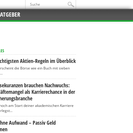
ATGEBER
LES
chtigsten Aktien-Regeln im Überblick
erscheint die Börse wie ein Buch mit sieben
..
ssekuranzen brauchen Nachwuchs:
äftemangel als Karrierechance in der
cherungsbranche
 noch am Start deiner akademischen Karriere
legst...
ohne Aufwand – Passiv Geld
enen