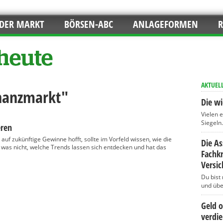
DER MARKT
BÖRSEN-ABC
ANLAGEFORMEN
R
AKTUEL
inanzmarkt"
Die wi
Vielen 
Siegeln..
eren
uf zukünftige Gewinne hofft, sollte im Vorfeld wissen, wie die
Die A
d was nicht, welche Trends lassen sich entdecken und hat das
Fachkr
Versi
Du bist
und über
Geld 
verdi