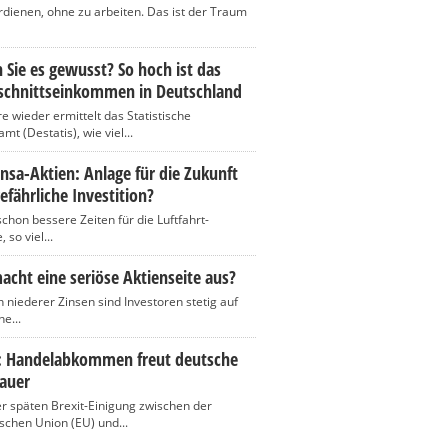
rdienen, ohne zu arbeiten. Das ist der Traum
 Sie es gewusst? So hoch ist das
schnittseinkommen in Deutschland
re wieder ermittelt das Statistische
t (Destatis), wie viel...
nsa-Aktien: Anlage für die Zukunft
efährliche Investition?
chon bessere Zeiten für die Luftfahrt-
 so viel...
cht eine seriöse Aktienseite aus?
n niederer Zinsen sind Investoren stetig auf
e...
t: Handelabkommen freut deutsche
auer
r späten Brexit-Einigung zwischen der
schen Union (EU) und...