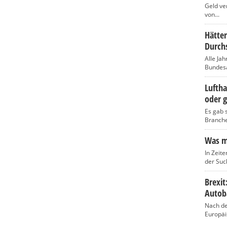
Geld ve
von...
Hätten
Durch
Alle Jah
Bundesam
Luftha
oder g
Es gab s
Branche,
Was ma
In Zeite
der Such
Brexi
Autob
Nach de
Europäi