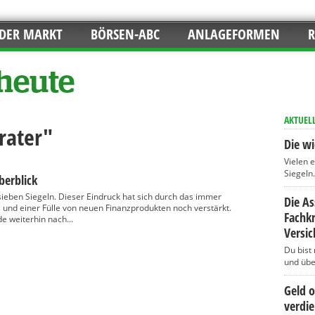
DER MARKT
BÖRSEN-ABC
ANLAGEFORMEN
R
AKTUEL
rater"
Die wi
Vielen 
Siegeln..
berblick
 sieben Siegeln. Dieser Eindruck hat sich durch das immer
Die A
und einer Fülle von neuen Finanzprodukten noch verstärkt.
Fachkr
e weiterhin nach...
Versi
Du bist
und über
Geld 
verdi