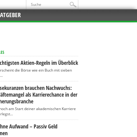
ATGEBER
LES
chtigsten Aktien-Regeln im Überblick
erscheint die Börse wie ein Buch mit sieben
..
ssekuranzen brauchen Nachwuchs:
äftemangel als Karrierechance in der
cherungsbranche
 noch am Start deiner akademischen Karriere
legst...
ohne Aufwand – Passiv Geld
enen