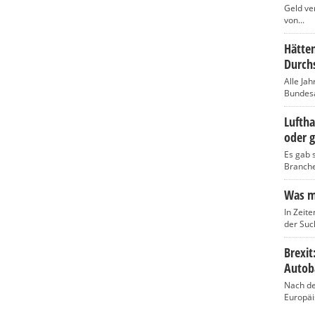
Geld ve
von...
Hätten
Durch
Alle Jah
Bundesam
Luftha
oder g
Es gab s
Branche,
Was ma
In Zeite
der Such
Brexi
Autob
Nach de
Europäi