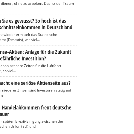
rdienen, ohne zu arbeiten. Das ist der Traum
 Sie es gewusst? So hoch ist das
schnittseinkommen in Deutschland
re wieder ermittelt das Statistische
t (Destatis), wie viel...
nsa-Aktien: Anlage für die Zukunft
efährliche Investition?
chon bessere Zeiten für die Luftfahrt-
 so viel...
cht eine seriöse Aktienseite aus?
n niederer Zinsen sind Investoren stetig auf
e...
t: Handelabkommen freut deutsche
auer
r späten Brexit-Einigung zwischen der
schen Union (EU) und...